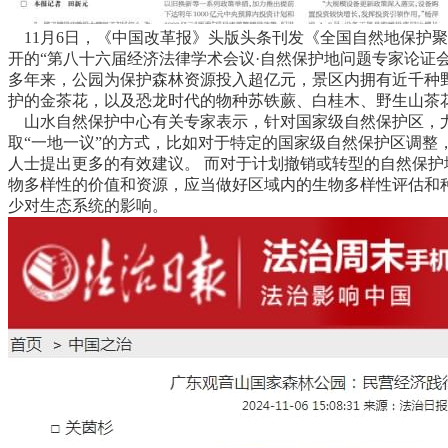
11月6日，《中国改革报》头版头条刊发《全国自然地保护聚合
开的“第八十六届经济法律学术会议·自然保护地问题专家论证会
多年来，公园为保护森林资源投入超亿元，景区内拥有近千种野
护的金茶花，以及恐龙时代的物种苏铁蕨、白桂木、野生山茶
山水自然保护中心有关专家表示，针对国家级自然保护区，
取“一地一议”的方式，比如对于特定的国家级自然保护区调整
人士提出更多的有效建议。 而对于计划撤销或转型的自然保
物多样性的价值和资源，应当做好区域内的生物多样性评估和
少对生态系统的影响。