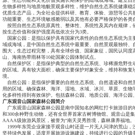
源、生态功能和文化价值实施长期保护的陆域或海域。建立自
生物多样性与地质地貌景观多样性，维护自然生态系统健康稳
优质生态产品，为全社会提供科研、教育、体验、游憩等公共
功能重要、生态环境敏感脆弱以及其他有必要严格保护的各类
按照自然生态系统原真性、整体性、系统性及其内在规律，
按生态价值和保护强度高低依次分为3类。
国家公园：是指以保护具有国家代表性的自然生态系统为主
域或海域，是中国自然生态系统中最重要、自然景观最独特、
围大，生态过程完整，具有全球价值、国家象征，国民认同度
山、海南热带雨林等10处国家公园体制试点。
自然保护区：是指保护典型的自然生态系统、珍稀濒危野生
的区域。具有较大面积，确保主要保护对象安全，维持和恢复
境。
自然公园：是指保护重要的自然生态系统、自然遗迹和自然
用的区域。确保森林、海洋、湿地、水域、冰川、草原、生物
化多样性得到有效保护。包括森林公园、地质公园、海洋公园
广东观音山国家森林公园简介
广东观音山国家森林公园是南中国知名的网红打卡旅游目的地,
和300余种野生动物，还有全世界首家古树博物馆。观音山是
AAAA级旅游风景区，被誉为“南天灵秀胜境，森林康养福地。
1999年东莞企业家接手观音山时还是一片无人问津的荒山，
坚持绿色发展，适度开展旅游设施建设，持续进行公园的升级美化