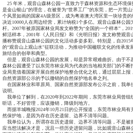
25 年米，观音山森林公园一直致力于森林资源和生态环境保
是金山银山”的理念，在被誉为“世界工厂”的东莞，把一片荒
个风景如画的国家4A级景区，成为粤港澳大湾区里一块珍贵的
决近10000人在周边经营，累计纳税1个多亿。观音山森林公
杆。2007年被原国家林业局发文称赞为“全国的一个样本”，2
鲜活样本，2001年《人民日报》和《光明日报》发文称赞观音
播称赞观音山森林公园的文化活动多姿多彩。特别是，自2015
的“观音山上观山水"征联活动，为推动中国楹联文化的传承发
旅结合的创举和典型。
但是，观音山森林公园的发展，却是异常艰难曲折。由于不愿
森林公园遭受了以东莞市林业局为代表的当地相关部门的不断打压
业局竟借着国家开展自然保护地整合优化之机，通过层层上报
自然资源部公示的予以撤销的自然保护地名单之列。
在国家林业和草原局、国家自然资源部发布公示之前，我单
说明。
我单位了解到，在2020年到2022年期间，东莞市林业局曾
听话，不好管理，应该撤销，降级到地方。
而据羊城晚报2024年10月21日的公开报道，东莞市林业局
然保护地，是因为存在历史遗留、边界不清等问题。
我单位认为，所谓存在历史遗留、边界不清等问题，不是被
应当想法解决才是，况且一些历史进留问题，比如观音山森林