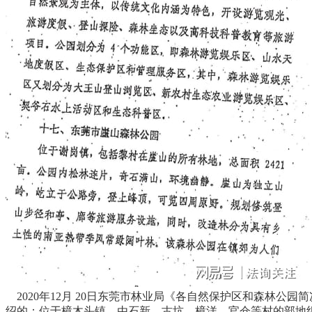
2020年12月 20日东莞市林业局《各自然保护区和森林公园
绍的：位于樟木头镇，由石新、古坑、樟洋、官仓等村的部地组