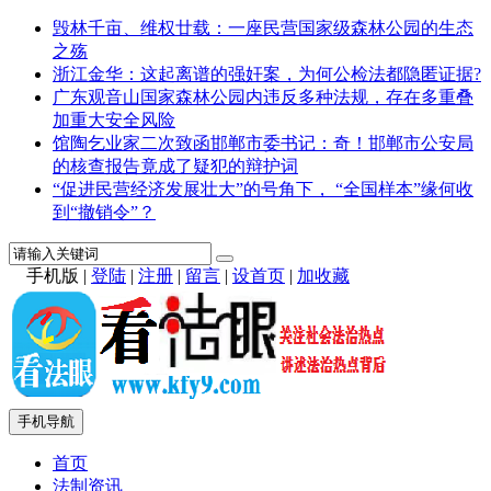
毁林千亩、维权廿载：一座民营国家级森林公园的生态
之殇
浙江金华：这起离谱的强奸案，为何公检法都隐匿证据?
广东观音山国家森林公园内违反多种法规，存在多重叠
加重大安全风险
馆陶乞业家二次致函邯郸市委书记：奇！邯郸市公安局
的核查报告竟成了疑犯的辩护词
“促进民营经济发展壮大”的号角下， “全国样本”缘何收
到“撤销令”？
手机版
|
登陆
|
注册
|
留言
|
设首页
|
加收藏
手机导航
首页
法制资讯